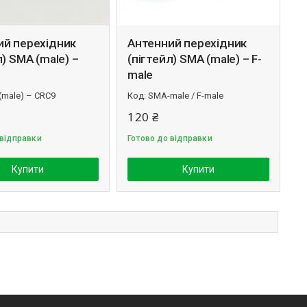
ий перехідник
Антенний перехідник
л) SMA (male) –
(пігтейл) SMA (male) – F-
male
(male) – CRC9
SMA-male / F-male
120 ₴
 відправки
Готово до відправки
Купити
Купити