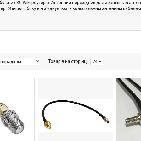
ільних 3G WiFi роутерів. Антенний перехідник для зовнішньої анте
ері. З іншого боку він з'єднується з коаксіальним антенним кабеле