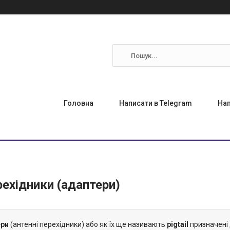
Головна
Написати в Telegram
Нап
рехідники (адаптери)
ери
(антенні перехідники) або як їх ще називають
pigtail
призначені 