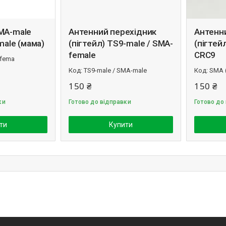
MA-male
Антенний перехідник
Антенн
male (мама)
(пігтейл) TS9-male / SMA-
(пігтей
female
CRC9
-fema
TS9-male / SMA-male
SMA 
150 ₴
150 ₴
ки
Готово до відправки
Готово до
ти
Купити