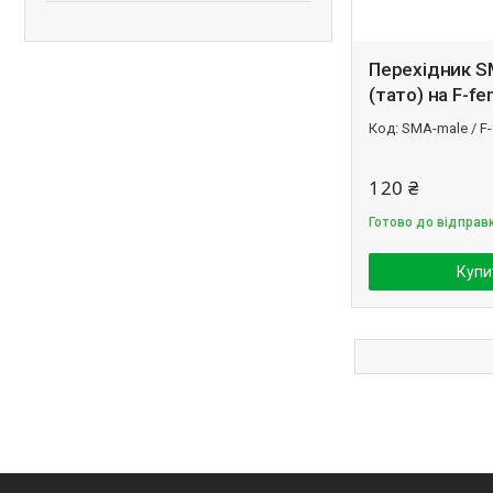
Перехідник S
(тато) на F-fe
SMA-male / F
120 ₴
Готово до відправ
Купи