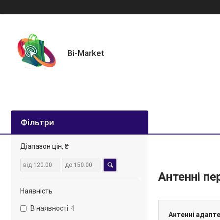
Bi-Market
Фільтри
Діапазон цін, ₴
Антенні пе
Наявність
В наявності
4
Антенні адапт