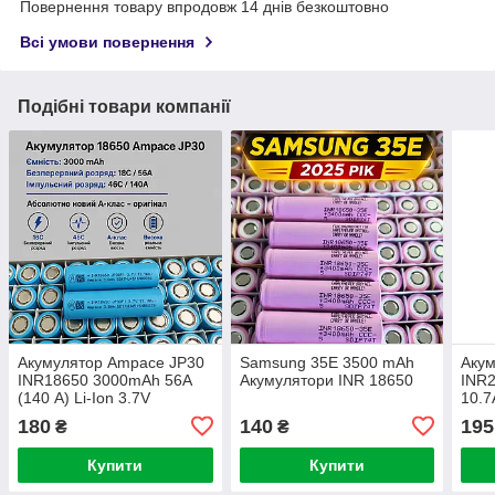
Повернення товару впродовж 14 днів безкоштовно
Всі умови повернення
Подібні товари компанії
Акумулятор Ampace JP30
Samsung 35E 3500 mAh
Аку
INR18650 3000mAh 56A
Акумулятори INR 18650
INR2
(140 А) Li-Ion 3.7V
10.7
180
140
195
₴
₴
Купити
Купити