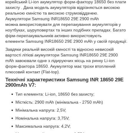
корейський Li-ion акумулятор форм-фактору 18650 без плати
захисту . Дана модель акумуляторів відрізняється високою
реальною ємністю та високою струмовіддачею.
Акумулятори Samsung INR18650 29E 2900 mAh
можна використовувати для перепакування акумуляторів у
ноутбуках, шуруповертах та інших подібних приладах. Багато
фірм-перепакувальників активно використовують
елементи Samsung INR18650 29E 2900 mAh у своїй продукції.
Завдяки реальній високій ємності та відносно невисокій
вартості літієві акумулятори Samsung INR18650 29E 2900
mAh завоювали одне з лідируючих місць на ринку Li-ion
форм-фактора 18650. Акумулятор має трохи втоплений
плюсовий контакт (Flat-top).
Технічні характеристики Samsung INR 18650 29E
2900mAh V7:
Тип елемента: Li-ion, 18650 без захисту;
Місткість: 2900 mAh (мінімальна - 2750 mAh)
Мінімальна напруга: 2,5V;
Номінальна напруга: 3,75V;
Максимальна напруга: 4,2V;