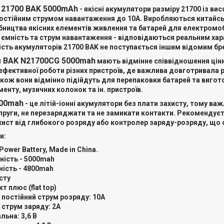
 21700 BAK 5000mAh
- якісні акумулятори разміру 21700 із в
постійним струмом навантаження до 10А. Виробляються китайськ
обництва якісних елементів живлення та батарей для електромо
 ємність та струм навантаження - відповідаються реальним ха
ість акумуляторів 21700 BAK не поступається іншим відомим брен
 BAK N21700CG 5000mah
мають відмінне співвідношення ціни
фективної роботи різних пристроїв, де важлива довготривала ро
акож вони відмінно підійдуть для перепаковки батарей та виго
енту, музичних колонок та ін. пристроїв.
000mah
- це літій-іонні акумулятори без плати захисту, тому в
пруги, не перезаряджати та не замикати контакти. Рекомендуєт
хист від глибокого розряду або контролер заряду-розряду, що 
и:
ower Battery, Made in China.
ність - 5000mah
ність - 4800mah
сту
т плюс (flat top)
постійний струм розряду: 10A
струм заряду: 2A
льна: 3,6 В