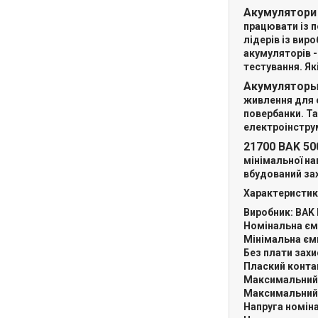
Акумулятори
працювати із 
лідерів із вир
акумуляторів -
тестування. Як
Акумуляторы
живлення для е
повербанки. Т
електроінструм
21700 BAK 5
мінімальної на
вбудований за
Характеристик
Виробник: BAK P
Номінальна єм
Мінімальна єм
Без плати захи
Плаский контак
Максимальний 
Максимальний 
Напруга номіна