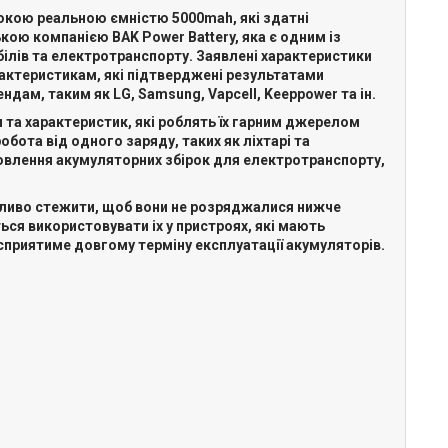
исокою реальною ємністю 5000mah, які здатні
ою компанією BAK Power Battery, яка є одним із
білів та електротранспорту. Заявлені характеристики
рактеристикам, які підтверджені результатами
дам, таким як LG, Samsung, Vapcell, Keeppower та ін.
 та характеристик, які роблять їх гарним джерелом
бота від одного заряду, таких як ліхтарі та
товлення акумуляторних збірок для електротранспорту,
ажливо стежити, щоб вони не розряджалися нижче
ься використовувати іх у пристроях, які мають
сприятиме довгому терміну експлуатації акумуляторів.