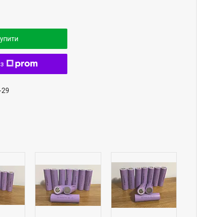
упити
 з
-29