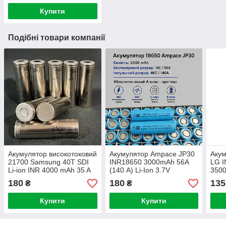
Купити
Подібні товари компанії
Акумулятор високотоковий
Акумулятор Ampace JP30
Акум
21700 Samsung 40T SDI
INR18650 3000mAh 56A
LG 
Li-ion INR 4000 mAh 35 A
(140 А) Li-Ion 3.7V
350
(45 А)
180
180
135
₴
₴
Купити
Купити