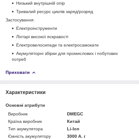
Низький внутрішній опір
Тривалий ресурс циклів заряд/розряд
Застосування:
Електроінструменти
Ліхтарі високої яскравості
Електровелосипеди та електросамокати
Акумуляторні збірки для промислових і побутових
потреб
Приховати
Характеристики
Основні атрибути
Виробник
DMEGC
Країна виробник
Китай
Тип акумулятора
Li-Ion
Ємність акумулятору
3000 А. г